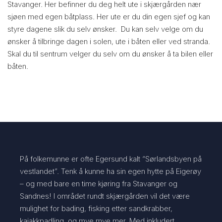
Stavanger. Her befinner du deg helt ute i skjærgården nær
sjøen med egen båtplass. Her ute er du din egen sjef og kan
styre dagene slik du selv ønsker. Du kan selv velge om du
ønsker å tilbringe dagen i solen, ute i båten eller ved stranda.
Skal du til sentrum velger du selv om du ønsker å ta bilen eller
båten.
På folkemunne er ofte Egersund kalt “Sørlandsbyen på
vestlandet”. Tenk å kunne ha sin egen hytte på Eigerøy
– og med bare en time kjøring fra Stavanger og
Sandnes! I området rundt skjærgården vil det være
mulighet for bading, fisking etter sandkrabber,
kajakkpadling, og mye mye mer. Med inkludert