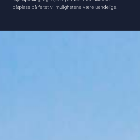
båtplass på feltet vil mulighetene være uendelige!